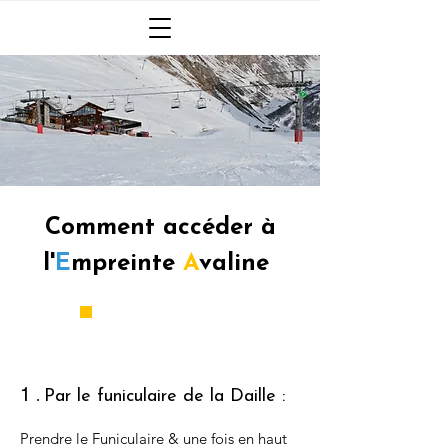
Comment accéder à
l'
E
mpreinte
A
valine
DE LA DAILLE
​1
.
Par le funiculaire de la Daille :
Prendre le Funiculaire & une fois en haut